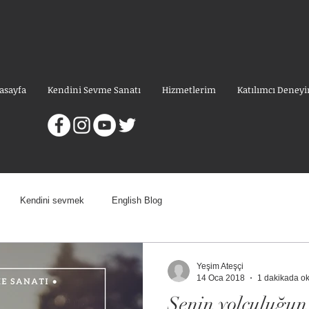
asayfa
Kendini Sevme Sanatı
Hizmetlerim
Katılımcı Deneyi
Kendini sevmek
English Blog
Yeşim Ateşçi
14 Oca 2018
1 dakikada o
Senin yolculuğun 