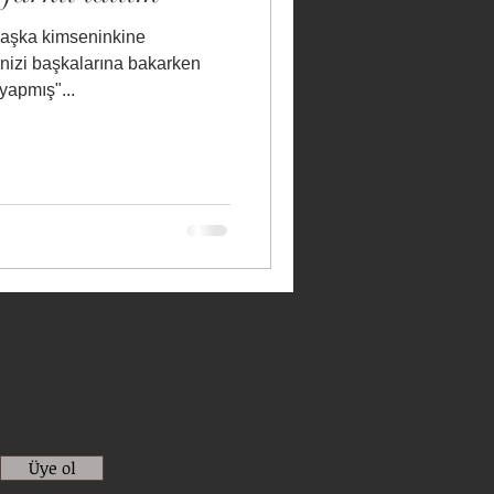
 başka kimseninkine
izi başkalarına bakarken
yapmış"...
Üye ol