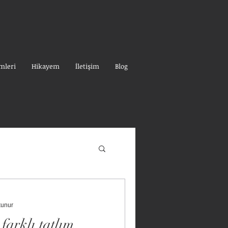
mleri
Hikayem
İletişim
Blog
kunur
farklı tatlım