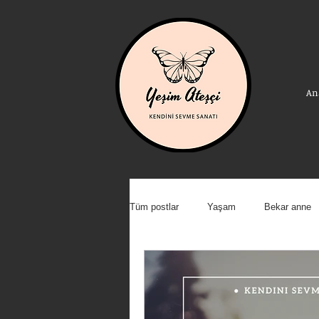
An
Tüm postlar
Yaşam
Bekar anne