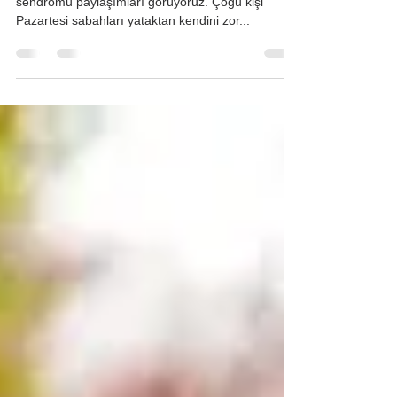
Her Pazartesi sosyal medyada sayısız Pazartesi
sendromu paylaşımları görüyoruz. Çoğu kişi
Pazartesi sabahları yataktan kendini zor...