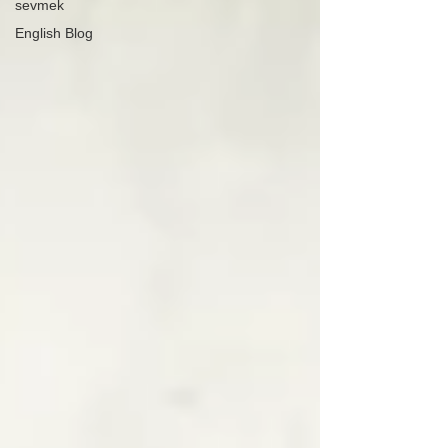
sevmek
English Blog