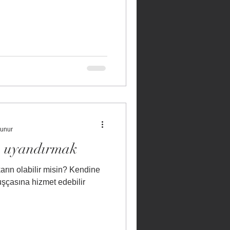
kunur
yı uyandırmak
rın olabilir misin? Kendine
uşçasına hizmet edebilir