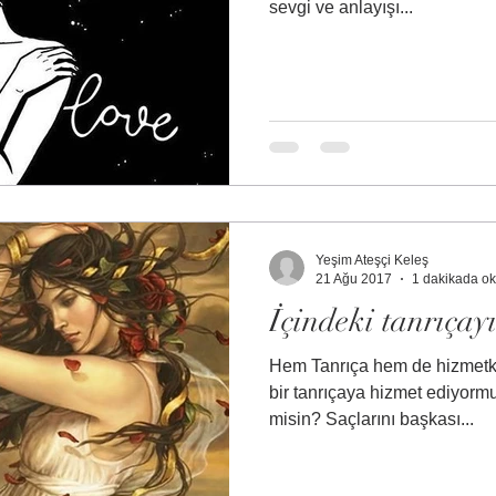
sevgi ve anlayışı...
Yeşim Ateşçi Keleş
21 Ağu 2017
1 dakikada o
İçindeki tanrıça
Hem Tanrıça hem de hizmetka
bir tanrıçaya hizmet ediyorm
misin? Saçlarını başkası...