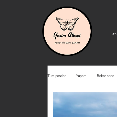
An
Tüm postlar
Yaşam
Bekar anne