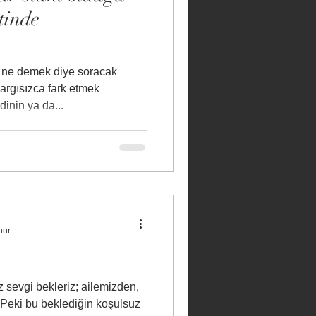
tinde
k ne demek diye soracak
argısızca fark etmek
nin ya da...
nur
 sevgi bekleriz; ailemizden,
 Peki bu beklediğin koşulsuz