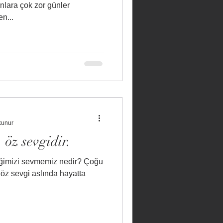
n...
kunur
öz sevgidir.
liğimizi sevmemiz nedir? Çoğu
 öz sevgi aslında hayatta