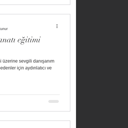
kunur
natı eğitimi
 üzerine sevgili danışanım
denler için aydınlatıcı ve