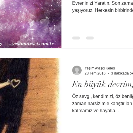
Evreninizi Yaratın. Son zamanlara çok zor günler
yaşıyoruz. Herkesin birbirinde
Yeşim Ateşçi Keleş
28 Tem 2016
3 dakikada o
En büyük devrim, 
Öz sevgi, kendimizi, öz ben
zaman narsizimle karıştırılan
kalmamız ve hayatla...