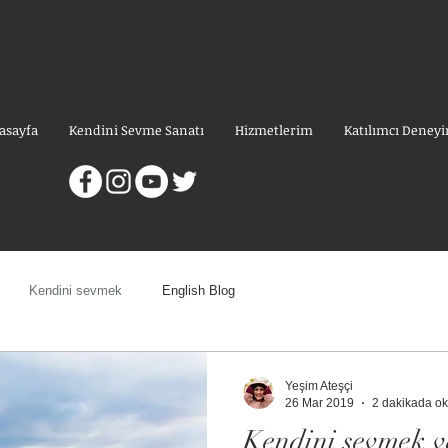
asayfa
Kendini Sevme Sanatı
Hizmetlerim
Katılımcı Deneyi
Kendini sevmek
English Blog
Yeşim Ateşçi
26 Mar 2019
2 dakikada o
Kendini sevmek v