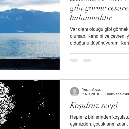
gibi görme cesare
bulunmaktır.
Var olanı olduğu gibi görme
olursan. Kendini ve çevreni y
olduğunu düşünüyorum. Kendi
Yeşim Ateşçi
7 Nis 2018
1 dakikada oku
Koşulsuz sevgi
Hepimiz birilerinden koşulsuz
eşimizden, çocuklarımızdan.