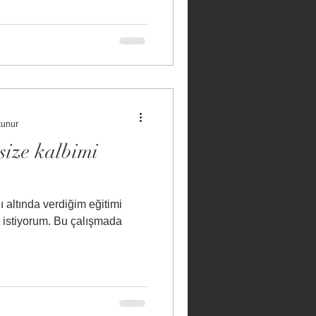
kunur
size kalbimi
 altında verdiğim eğitimi
k istiyorum. Bu çalışmada