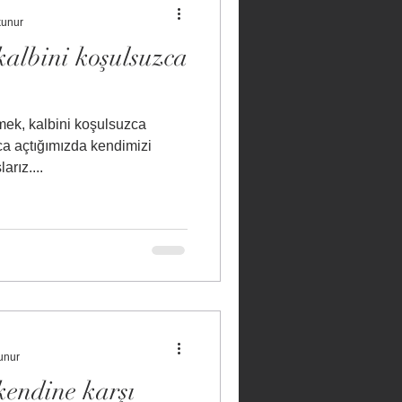
kunur
kalbini koşulsuzca
ca açtığımızda kendimizi
rız....
unur
kendine karşı