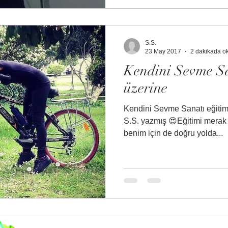
S.S.
23 May 2017
2 dakikada o
Kendini Sevme Sa
üzerine
Kendini Sevme Sanatı eğitimi
S.S. yazmış 😍Eğitimi merak e
benim için de doğru yolda...