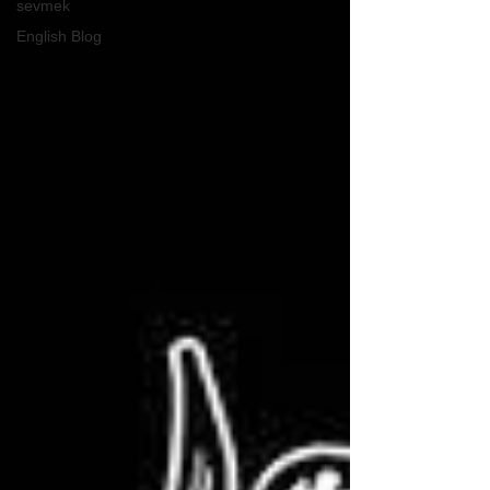
sevmek
English Blog