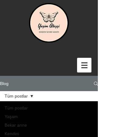
Blog
Tüm postlar
Tüm postlar
Yaşam
Bekar anne
Kendini