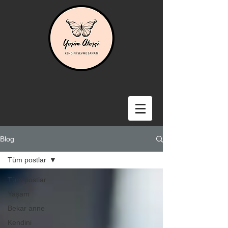
Blog
Tüm postlar
Tüm postlar
Yaşam
Bekar anne
Kendini