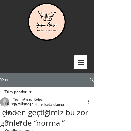
Yazı
Tüm postlar
Yeşim Ateşçi Keleş
Tüm postlar
19 Tem 2016
4 dakikada okunur
İçinden geçtiğimiz bu zor
Yaşam
günlerde “normal”
Bekar anne
Kendini sevmek