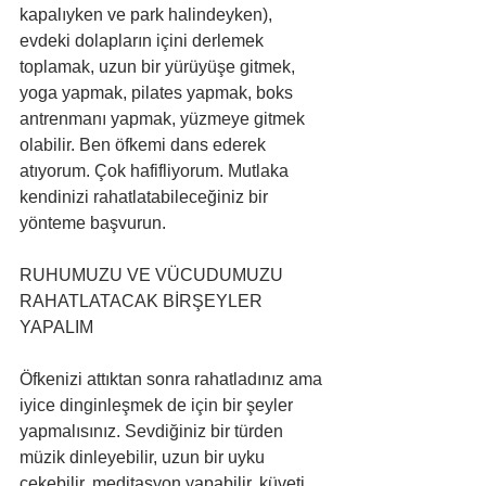
kapalıyken ve park halindeyken), 
evdeki dolapların içini derlemek 
toplamak, uzun bir yürüyüşe gitmek, 
yoga yapmak, pilates yapmak, boks 
antrenmanı yapmak, yüzmeye gitmek 
olabilir. Ben öfkemi dans ederek 
atıyorum. Çok hafifliyorum. Mutlaka 
kendinizi rahatlatabileceğiniz bir 
yönteme başvurun.
RUHUMUZU VE VÜCUDUMUZU 
RAHATLATACAK BİRŞEYLER 
YAPALIM
Öfkenizi attıktan sonra rahatladınız ama 
iyice dinginleşmek de için bir şeyler 
yapmalısınız. Sevdiğiniz bir türden 
müzik dinleyebilir, uzun bir uyku 
çekebilir, meditasyon yapabilir, küveti 