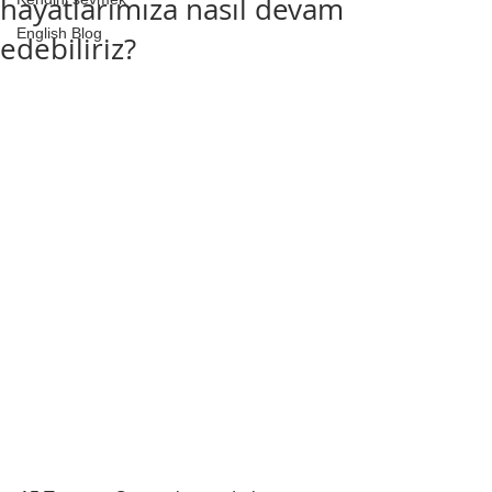
hayatlarımıza nasıl devam
English Blog
edebiliriz?