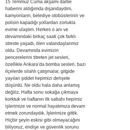
15 Temmuz Cuma akşamı darbe 
haberini aldığımda dışarıdaydım, 
kamyonların, belediye otobüslerinin ve 
polisin kapadığı yollardan zorlukla 
evime ulaştım. Herkes o anı ve 
devamındaki birkaç saati çok farklı 
streste yaşadı, ölen vatandaşlarımız 
oldu. Devamında evimizin 
pencerelerini titreten jet sesleri, 
özellikle Ankara’da bomba sesleri, bazı 
ilçelerde silahlı çatışmalar, gitgide 
yayılan şiddet hepimizi dehşete 
düşürdü. Ne oldu hala daha anlamış 
değiliz. Hafta sonu sokağa çıkmaya 
korktuk ve haftanın ilk sabahı hepimiz 
işlerimize ve normal hayatımıza devam 
etmek zorundaydık. İşlerimize gittik. 
Hiçbir şeyin eskisi gibi olmayacağını 
biliyoruz, endişe ve güvenlik sorunu 