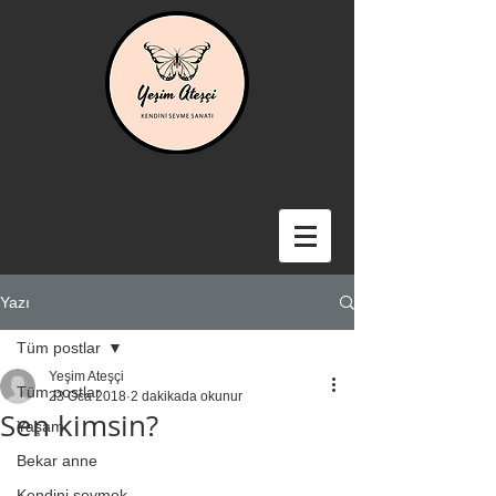
Yazı
Tüm postlar
Yeşim Ateşçi
Tüm postlar
23 Oca 2018
2 dakikada okunur
Sen kimsin?
Yaşam
Bekar anne
Kendini sevmek