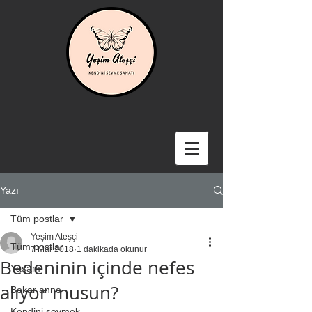
Yazı
Tüm postlar
Yeşim Ateşçi
Tüm postlar
7 Mar 2018
1 dakikada okunur
Bedeninin içinde nefes
Yaşam
alıyor musun?
Bekar anne
Kendini sevmek